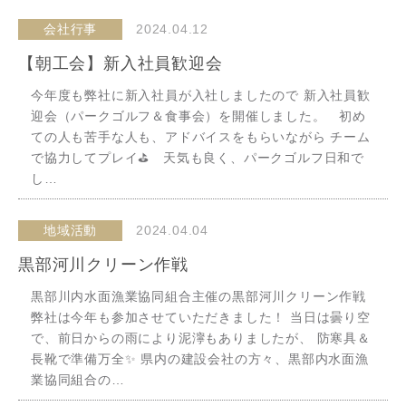
会社行事
2024.04.12
【朝工会】新入社員歓迎会
今年度も弊社に新入社員が入社しましたので 新入社員歓
迎会（パークゴルフ＆食事会）を開催しました。 初め
ての人も苦手な人も、アドバイスをもらいながら チーム
で協力してプレイ⛳ 天気も良く、パークゴルフ日和で
し…
地域活動
2024.04.04
黒部河川クリーン作戦
黒部川内水面漁業協同組合主催の黒部河川クリーン作戦
弊社は今年も参加させていただきました！ 当日は曇り空
で、前日からの雨により泥濘もありましたが、 防寒具＆
長靴で準備万全✨ 県内の建設会社の方々、黒部内水面漁
業協同組合の…